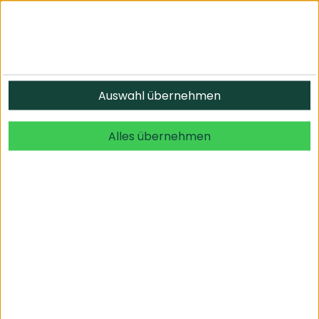
Informationen
Auswahl übernehmen
© 2026 undefined. alle Rechte vorbehalten.
Alles übernehmen