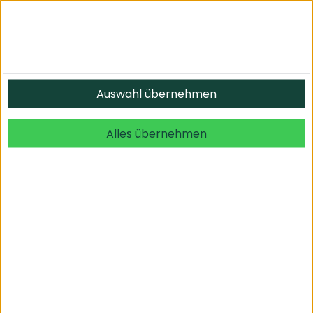
Informationen
Auswahl übernehmen
© 2026 undefined. alle Rechte vorbehalten.
Alles übernehmen