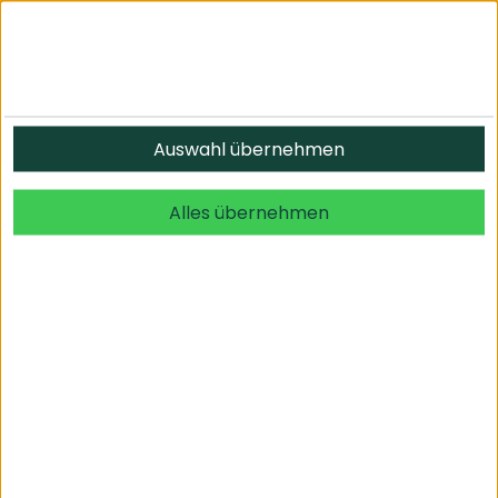
Informationen
Auswahl übernehmen
© 2026 undefined. alle Rechte vorbehalten.
Alles übernehmen