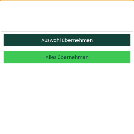
Informationen
Auswahl übernehmen
© 2026 undefined. alle Rechte vorbehalten.
Alles übernehmen