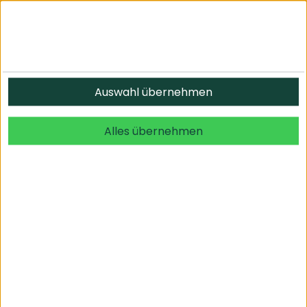
Informationen
Auswahl übernehmen
© 2026 undefined. alle Rechte vorbehalten.
Alles übernehmen