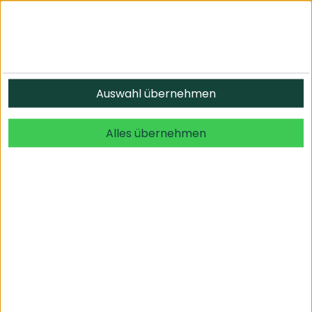
Informationen
Auswahl übernehmen
© 2026 undefined. alle Rechte vorbehalten.
Alles übernehmen