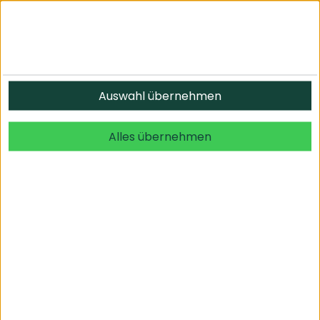
Informationen
Auswahl übernehmen
© 2026 undefined. alle Rechte vorbehalten.
Alles übernehmen