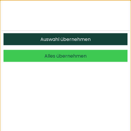
Informationen
Auswahl übernehmen
© 2026 undefined. alle Rechte vorbehalten.
Alles übernehmen