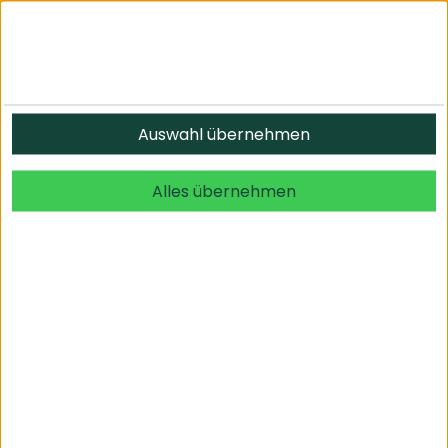
Informationen
Auswahl übernehmen
© 2026 undefined. alle Rechte vorbehalten.
Alles übernehmen