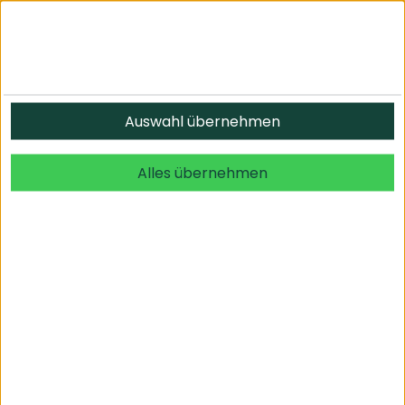
Informationen
Auswahl übernehmen
© 2026 undefined. alle Rechte vorbehalten.
Alles übernehmen