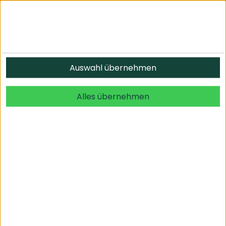
Informationen
Auswahl übernehmen
© 2026 undefined. alle Rechte vorbehalten.
Alles übernehmen