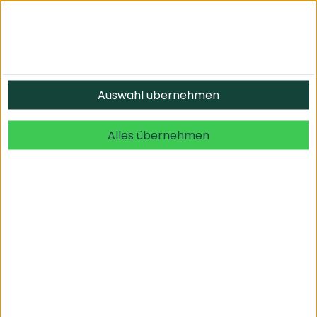
Informationen
Auswahl übernehmen
© 2026 undefined. alle Rechte vorbehalten.
Alles übernehmen