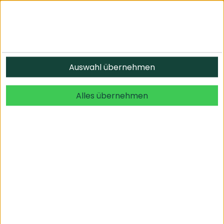
Informationen
Auswahl übernehmen
© 2026 undefined. alle Rechte vorbehalten.
Alles übernehmen