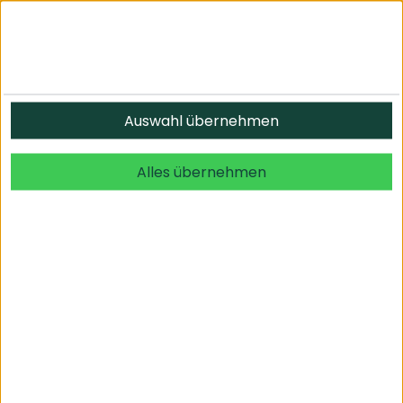
Informationen
Auswahl übernehmen
© 2026 undefined. alle Rechte vorbehalten.
Alles übernehmen