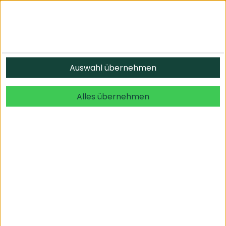
Informationen
Auswahl übernehmen
© 2026 undefined. alle Rechte vorbehalten.
Alles übernehmen