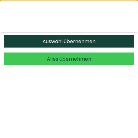
Informationen
Auswahl übernehmen
© 2026 undefined. alle Rechte vorbehalten.
Alles übernehmen