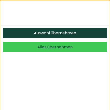
Informationen
Auswahl übernehmen
© 2026 undefined. alle Rechte vorbehalten.
Alles übernehmen