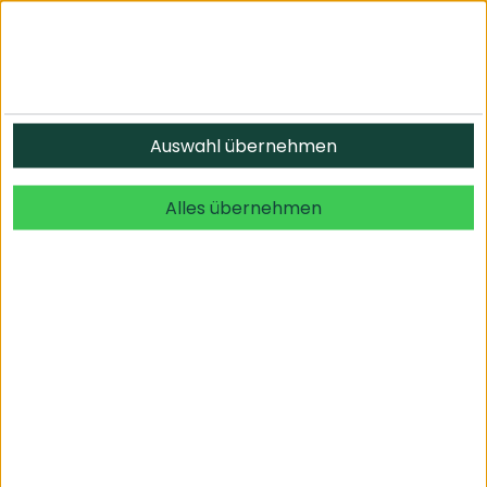
Informationen
Auswahl übernehmen
© 2026 undefined. alle Rechte vorbehalten.
Alles übernehmen