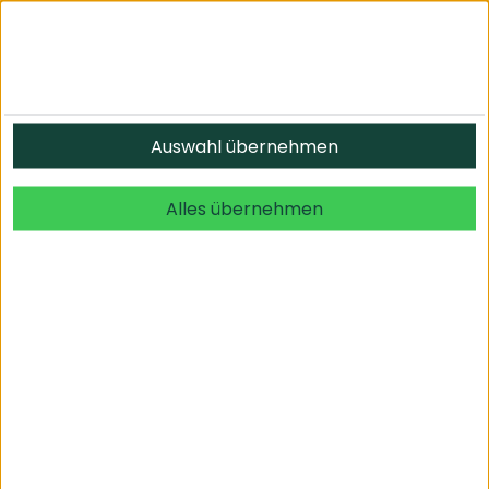
Informationen
Auswahl übernehmen
© 2026 undefined. alle Rechte vorbehalten.
Alles übernehmen