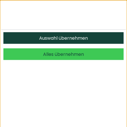
Informationen
Auswahl übernehmen
© 2026 undefined. alle Rechte vorbehalten.
Alles übernehmen