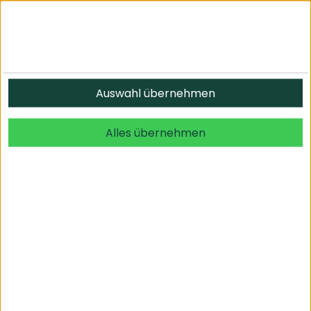
Informationen
Auswahl übernehmen
© 2026 undefined. alle Rechte vorbehalten.
Alles übernehmen