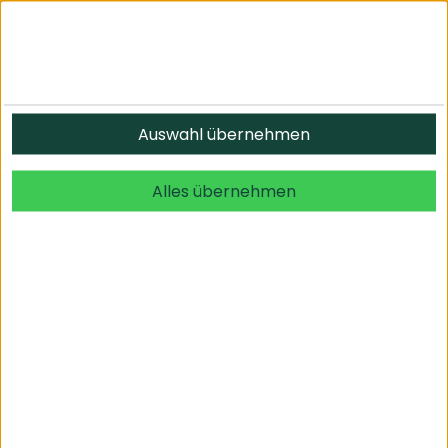
Informationen
Auswahl übernehmen
© 2026 undefined. alle Rechte vorbehalten.
Alles übernehmen