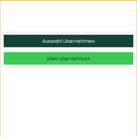
Informationen
Auswahl übernehmen
© 2026 undefined. alle Rechte vorbehalten.
Alles übernehmen