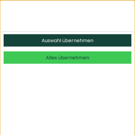
Informationen
Auswahl übernehmen
© 2026 undefined. alle Rechte vorbehalten.
Alles übernehmen