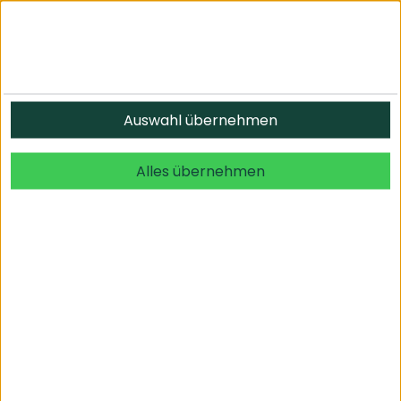
Informationen
Auswahl übernehmen
© 2026 undefined. alle Rechte vorbehalten.
Alles übernehmen