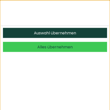
Informationen
Auswahl übernehmen
© 2026 undefined. alle Rechte vorbehalten.
Alles übernehmen