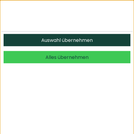
Informationen
Auswahl übernehmen
© 2026 undefined. alle Rechte vorbehalten.
Alles übernehmen