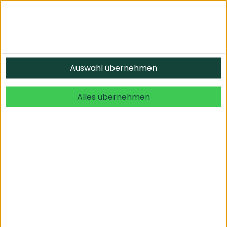
Informationen
Auswahl übernehmen
© 2026 undefined. alle Rechte vorbehalten.
Alles übernehmen