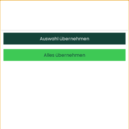
Informationen
Auswahl übernehmen
© 2026 undefined. alle Rechte vorbehalten.
Alles übernehmen