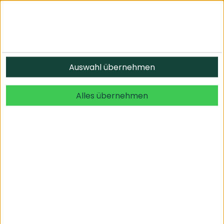
Informationen
Auswahl übernehmen
© 2026 undefined. alle Rechte vorbehalten.
Alles übernehmen