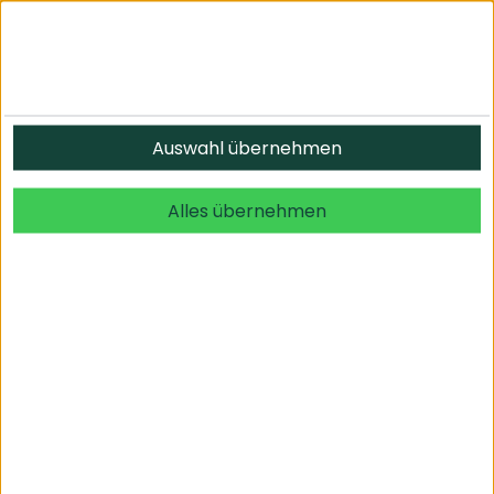
Informationen
Auswahl übernehmen
© 2026 undefined. alle Rechte vorbehalten.
Alles übernehmen