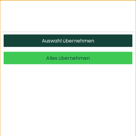
Informationen
Auswahl übernehmen
© 2026 undefined. alle Rechte vorbehalten.
Alles übernehmen