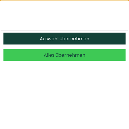
Informationen
Auswahl übernehmen
© 2026 undefined. alle Rechte vorbehalten.
Alles übernehmen