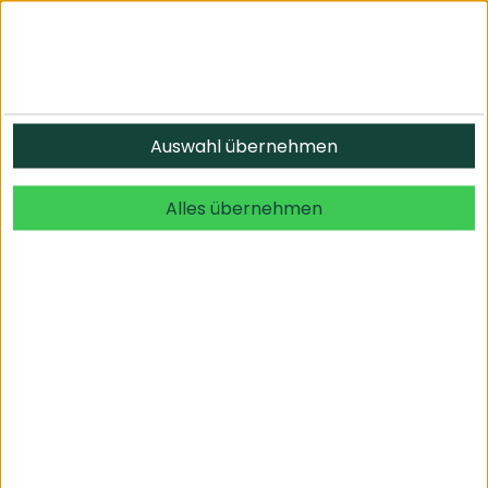
Informationen
Auswahl übernehmen
© 2026 undefined. alle Rechte vorbehalten.
Alles übernehmen