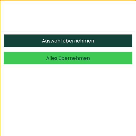
Informationen
Auswahl übernehmen
© 2026 undefined. alle Rechte vorbehalten.
Alles übernehmen