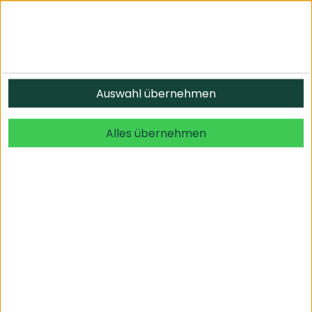
Informationen
Auswahl übernehmen
© 2026 undefined. alle Rechte vorbehalten.
Alles übernehmen