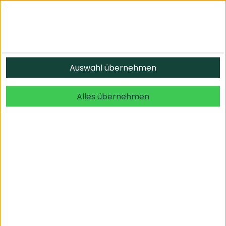
Informationen
Auswahl übernehmen
© 2026 undefined. alle Rechte vorbehalten.
Alles übernehmen