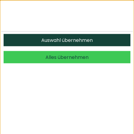
Informationen
Auswahl übernehmen
© 2026 undefined. alle Rechte vorbehalten.
Alles übernehmen