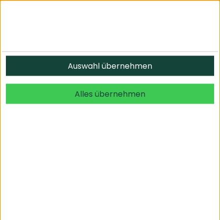
Informationen
Auswahl übernehmen
© 2026 undefined. alle Rechte vorbehalten.
Alles übernehmen