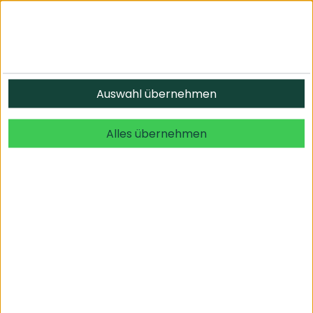
Informationen
Auswahl übernehmen
© 2026 undefined. alle Rechte vorbehalten.
Alles übernehmen