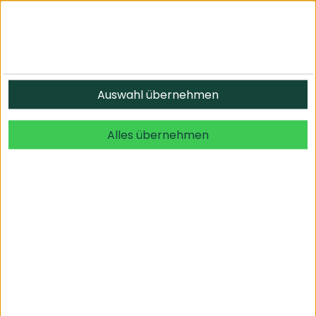
Informationen
Auswahl übernehmen
© 2026 undefined. alle Rechte vorbehalten.
Alles übernehmen