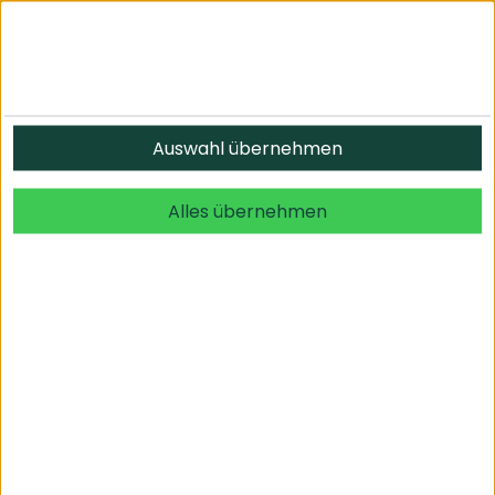
Informationen
Auswahl übernehmen
© 2026 undefined. alle Rechte vorbehalten.
Alles übernehmen