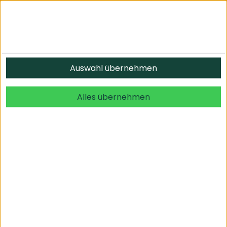
Informationen
Auswahl übernehmen
© 2026 undefined. alle Rechte vorbehalten.
Alles übernehmen