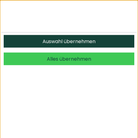
Informationen
Auswahl übernehmen
© 2026 undefined. alle Rechte vorbehalten.
Alles übernehmen