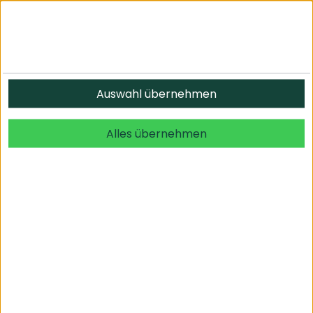
Informationen
Auswahl übernehmen
© 2026 undefined. alle Rechte vorbehalten.
Alles übernehmen