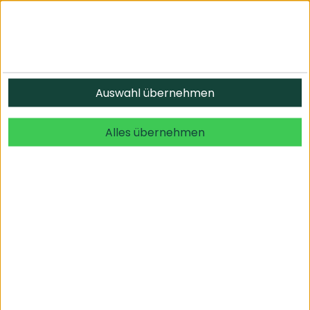
Informationen
Auswahl übernehmen
© 2026 undefined. alle Rechte vorbehalten.
Alles übernehmen