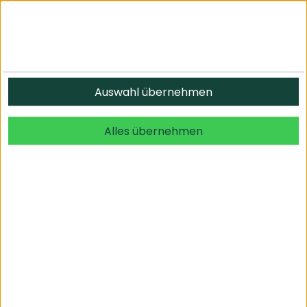
Informationen
Auswahl übernehmen
© 2026 undefined. alle Rechte vorbehalten.
Alles übernehmen