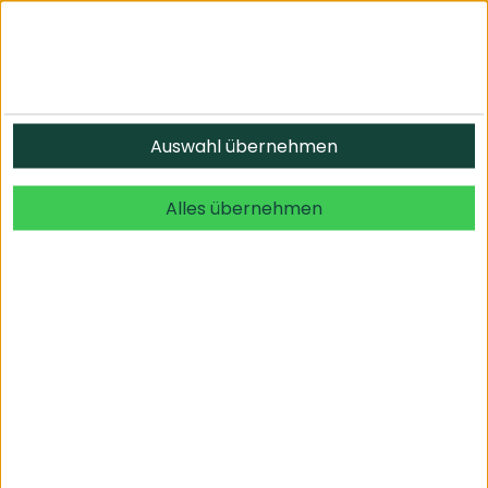
Informationen
Auswahl übernehmen
© 2026 undefined. alle Rechte vorbehalten.
Alles übernehmen