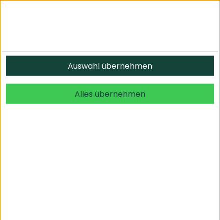
Informationen
Auswahl übernehmen
© 2026 undefined. alle Rechte vorbehalten.
Alles übernehmen